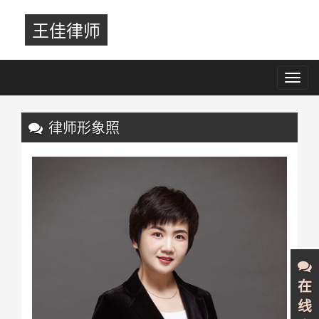
王佳律师
Toggl
navig
Previous
Nex
律师形象照
在
线