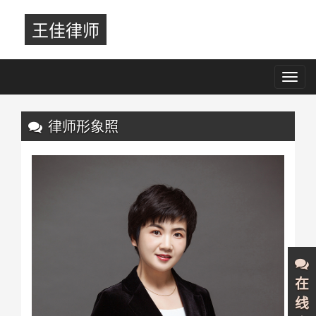
王佳律师
Toggl
navig
Previous
Nex
律师形象照
在
线