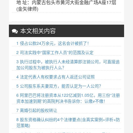
地 址：内蒙古包头市黄河大街金融广场A座17层
(金矢律师)
本文相关内容
1 侵占公款24万余元，这名会计被抓了！
2 司法实践中“国家工作人员”的范围及认定
3 执行过程中，被执行人未经清算即注销公司，可直接追
加公司股东为被执行人么？
4 法定代表人有权要求占有人返还公司证照
5 公司股东系夫妻双方，能否认定为一人公司？
6 阿里巴巴将注册资本从122亿减到1.05亿，用三份“注册
资本加速到期”的高院判决书告诉你：认缴≠不缴！
7 离婚引起的股权转让
8 股东资格确认纠纷的4个法律要点(含真实案例+评析+防
范策略)