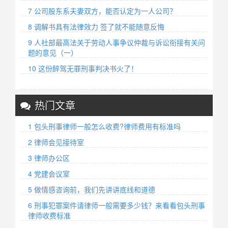
7 公司股东系夫妻双方，能否认定为一人公司？
8 调解书具有法律效力 签了就不能随意反悔
9 人社部最高法关于劳动人事争议仲裁与诉讼衔接有关问
题的意见（一）
10 这份醉驾无罪刑事判决书火了！
热门文章
1 包头刑事律师一般怎么收费?律师费用有标准吗
2 律师会见接待室
3 律师办公区
4 党建会议室
5 做情感咨询前，我们先讲讲底线和道德
6 刑事犯罪案件请律师一般需要多少钱？来看看包头刑事
律师收费标准