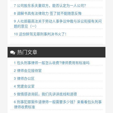
7 公司股东系夫妻双方，能否认定为一人公司？
8 调解书具有法律效力 签了就不能随意反悔
9 人社部最高法关于劳动人事争议仲裁与诉讼衔接有关问
题的意见（一）
10 这份醉驾无罪刑事判决书火了！
热门文章
1 包头刑事律师一般怎么收费?律师费用有标准吗
2 律师会见接待室
3 律师办公区
4 党建会议室
5 做情感咨询前，我们先讲讲底线和道德
6 刑事犯罪案件请律师一般需要多少钱？来看看包头刑事
律师收费标准