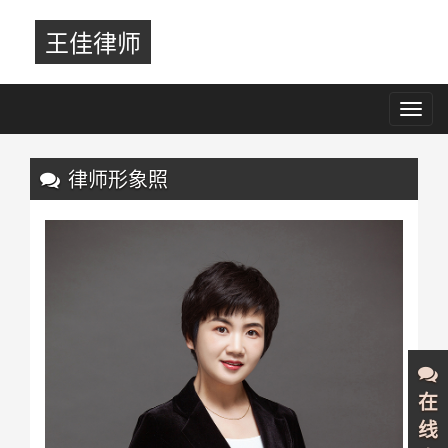
王佳律师
Toggl
navig
Previous
Nex
律师形象照
在
线