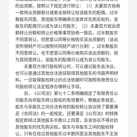
的出资额，按照以下规定进行转让：（1）夫妻双方协商
一致将出资额部分或者全部转让给该股东的配偶，过半
数股东同意、其他股东明确表示放弃优先购买权的，该
股东的配偶可以成为该公司股东；（2）夫妻双方就出资
额转让份额和转让价格等事项协商一致后，过半数股东
不同意转让，但愿意以同等价格购买该出资额的（该出
资所得财产可以按照共同财产进行分割）。过半数股东
不同意转让，也不愿意以同等价格购买该出资额的，视
为其同意转让，该股东的配偶可以成为该公司股东。
夫妻双方进行股权转让时，可以通过股东会决议，
也可以是通过其他合法途径取得其他股东的书面声明材
料。一旦取得股权转让的合法依据时可按照有限责任公
司股权转让法定程序办理转让手续。
另，《公司法》第七十二条明确规定了有限责任公
司股东向非股东转让股权的有效要件，根据此条规定，
股东与非股东之间合法有效的股权转让协议除了需要满
足《合同法》的一般规定，还要满足《公司法》的特殊
规定即经过其他股东半数以上同意，且该协议不得对抗
其他股东的优先购买权。股东与非股东之间的股权转
让，只有在经过其他股东过半数同意且其他股东不主张