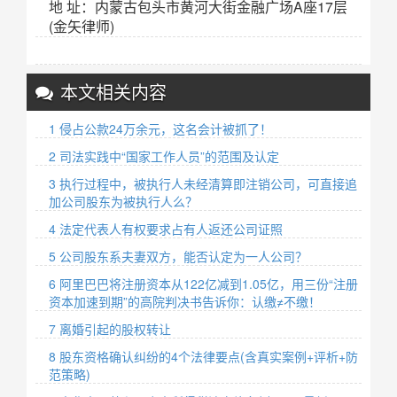
地 址：内蒙古包头市黄河大街金融广场A座17层
(金矢律师)
本文相关内容
1 侵占公款24万余元，这名会计被抓了！
2 司法实践中“国家工作人员”的范围及认定
3 执行过程中，被执行人未经清算即注销公司，可直接追
加公司股东为被执行人么？
4 法定代表人有权要求占有人返还公司证照
5 公司股东系夫妻双方，能否认定为一人公司？
6 阿里巴巴将注册资本从122亿减到1.05亿，用三份“注册
资本加速到期”的高院判决书告诉你：认缴≠不缴！
7 离婚引起的股权转让
8 股东资格确认纠纷的4个法律要点(含真实案例+评析+防
范策略)