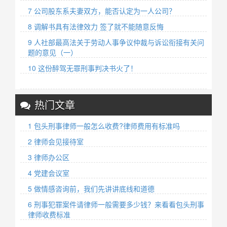
7 公司股东系夫妻双方，能否认定为一人公司？
8 调解书具有法律效力 签了就不能随意反悔
9 人社部最高法关于劳动人事争议仲裁与诉讼衔接有关问
题的意见（一）
10 这份醉驾无罪刑事判决书火了！
热门文章
1 包头刑事律师一般怎么收费?律师费用有标准吗
2 律师会见接待室
3 律师办公区
4 党建会议室
5 做情感咨询前，我们先讲讲底线和道德
6 刑事犯罪案件请律师一般需要多少钱？来看看包头刑事
律师收费标准