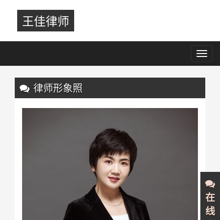
王佳律师
Toggl
navig
Previous
Nex
律师形象照
在
线