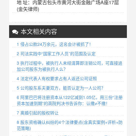
地 址：内蒙古包头市黄河大街金融广场A座17层
(金矢律师)
本文相关内容
1 侵占公款24万余元，这名会计被抓了！
2 司法实践中“国家工作人员”的范围及认定
3 执行过程中，被执行人未经清算即注销公司，可直接追
加公司股东为被执行人么？
4 法定代表人有权要求占有人返还公司证照
5 公司股东系夫妻双方，能否认定为一人公司？
6 阿里巴巴将注册资本从122亿减到1.05亿，用三份“注册
资本加速到期”的高院判决书告诉你：认缴≠不缴！
7 离婚引起的股权转让
8 股东资格确认纠纷的4个法律要点(含真实案例+评析+防
范策略)