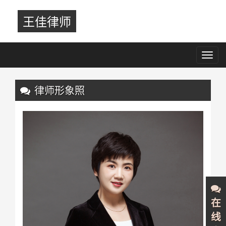
王佳律师
Toggl
navig
Previous
Nex
律师形象照
在
线