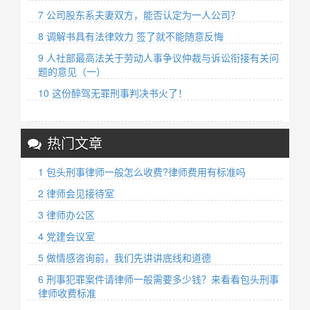
7 公司股东系夫妻双方，能否认定为一人公司？
8 调解书具有法律效力 签了就不能随意反悔
9 人社部最高法关于劳动人事争议仲裁与诉讼衔接有关问
题的意见（一）
10 这份醉驾无罪刑事判决书火了！
热门文章
1 包头刑事律师一般怎么收费?律师费用有标准吗
2 律师会见接待室
3 律师办公区
4 党建会议室
5 做情感咨询前，我们先讲讲底线和道德
6 刑事犯罪案件请律师一般需要多少钱？来看看包头刑事
律师收费标准