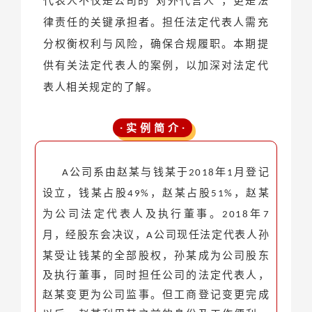
代表人不仅是公司的“对外代言人”，更是法
律责任的关键承担者。担任法定代表人需充
分权衡权利与风险，确保合规履职。本期提
供有关法定代表人的案例，以加深对法定代
表人相关规定的了解。
· 实 例 简 介 ·
公司系由赵某与钱某于
年
月登记
A
2018
1
设立，钱某占股
，赵某占股
，赵某
49%
51%
为公司法定代表人及执行董事。
年
2018
7
月，经股东会决议，
公司现任法定代表人孙
A
某受让钱某的全部股权，孙某成为公司股东
及执行董事，同时担任公司的法定代表人，
赵某变更为公司监事。但工商登记变更完成