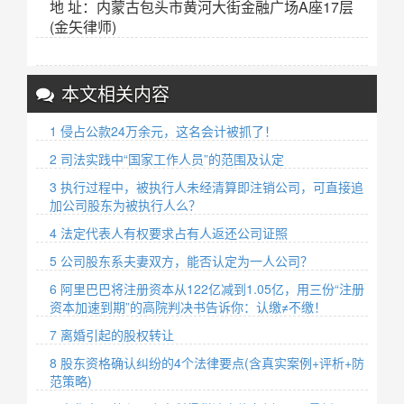
地 址：内蒙古包头市黄河大街金融广场A座17层
(金矢律师)
本文相关内容
1 侵占公款24万余元，这名会计被抓了！
2 司法实践中“国家工作人员”的范围及认定
3 执行过程中，被执行人未经清算即注销公司，可直接追
加公司股东为被执行人么？
4 法定代表人有权要求占有人返还公司证照
5 公司股东系夫妻双方，能否认定为一人公司？
6 阿里巴巴将注册资本从122亿减到1.05亿，用三份“注册
资本加速到期”的高院判决书告诉你：认缴≠不缴！
7 离婚引起的股权转让
8 股东资格确认纠纷的4个法律要点(含真实案例+评析+防
范策略)