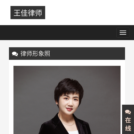
王佳律师
Toggl
navig
Previous
Nex
律师形象照
在
线