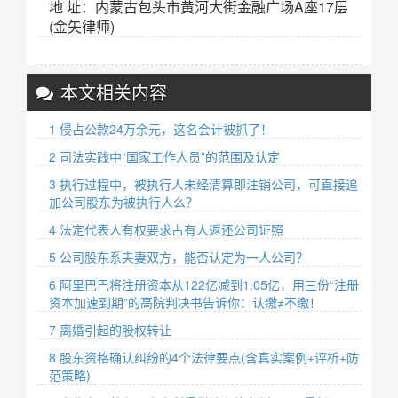
地 址：内蒙古包头市黄河大街金融广场A座17层
(金矢律师)
本文相关内容
1 侵占公款24万余元，这名会计被抓了！
2 司法实践中“国家工作人员”的范围及认定
3 执行过程中，被执行人未经清算即注销公司，可直接追
加公司股东为被执行人么？
4 法定代表人有权要求占有人返还公司证照
5 公司股东系夫妻双方，能否认定为一人公司？
6 阿里巴巴将注册资本从122亿减到1.05亿，用三份“注册
资本加速到期”的高院判决书告诉你：认缴≠不缴！
7 离婚引起的股权转让
8 股东资格确认纠纷的4个法律要点(含真实案例+评析+防
范策略)