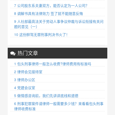
7 公司股东系夫妻双方，能否认定为一人公司？
8 调解书具有法律效力 签了就不能随意反悔
9 人社部最高法关于劳动人事争议仲裁与诉讼衔接有关问
题的意见（一）
10 这份醉驾无罪刑事判决书火了！
热门文章
1 包头刑事律师一般怎么收费?律师费用有标准吗
2 律师会见接待室
3 律师办公区
4 党建会议室
5 做情感咨询前，我们先讲讲底线和道德
6 刑事犯罪案件请律师一般需要多少钱？来看看包头刑事
律师收费标准