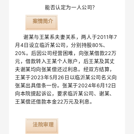
能否认定为一人公司？
案情简介
谢某与王某系夫妻关系，两人于
2011
年
7
月
4
日设立临沂某公司，分别持股
80%
、
20%
。后因公司经营困难，向张某借款
22
万
元，借款转入王某个人账户，后王某及其丈
夫谢某均向张某偿还过利息。经双方结算，
王某于
2023
年
5
月
26
日以临沂某公司名义向
张某出具借条一份。张某于
2024
年
6
月
12
日
向本院提起诉讼，要求临沂某公司、谢某、
王某偿还借款本金
22
万元及利息。
法院审理