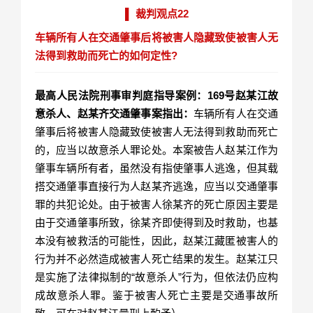
▌ 裁判观点22
车辆所有人在交通肇事后将被害人隐藏致使被害人无
法得到救助而死亡的如何定性?
最高人民法院刑事审判庭指导案例：169号赵某江故
意杀人、赵某齐交通肇事案指出：
车辆所有人在交通
肇事后将被害人隐藏致使被害人无法得到救助而死亡
的，应当以故意杀人罪论处。本案被告人赵某江作为
肇事车辆所有者，虽然没有指使肇事人逃逸，但其载
搭交通肇事直接行为人赵某齐逃逸，应当以交通肇事
罪的共犯论处。由于被害人徐某齐的死亡原因主要是
由于交通肇事所致，徐某齐即使得到及时救助，也基
本没有被救活的可能性，因此，赵某江藏匿被害人的
行为并不必然造成被害人死亡结果的发生。赵某江只
是实施了法律拟制的“故意杀人”行为，但依法仍应构
成故意杀人罪。鉴于被害人死亡主要是交通事故所