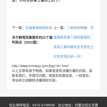
致，可在对赵某江量刑上酌予）
下一篇：
交通事故赔偿标准
上一篇：
二审改判明确：交
通事故受害人因伤致残的，
关于醉驾刑事案件的22个裁
判观点（2022版）
其误工期间最长应为受伤之
日至定残日前一天！
http://www.hnmwyy.com/jtsg/191.html
以上文章来源于网络，如果发现有涉嫌抄袭的内容，请
联系我们，并提交问题、链接及权属信息，一经查实，
本站将立刻删除涉嫌侵权内容。
包头律师电话：0472-2148048 办公地址：内蒙古包头市黄