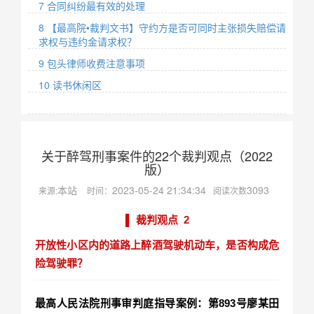
7 合同纠纷最有效的处理
8 【最高院•裁判文书】守约方是否可同时主张损失赔偿请
求权与违约金请求权？
9 包头律师收费注意事项
10 读书休闲区
关于醉驾刑事案件的22个裁判观点（2022
版）
本站
2023-05-24 21:34:34
3093
来源:
时间：
阅读次数
▌ 裁判观点 2
开放性小区内的道路上醉酒驾驶机动车，是否构成危
险驾驶罪？
最高人民法院刑事审判庭指导案例：第893号廖某田