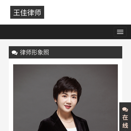
王佳律师
Toggl
navig
Previous
Nex
律师形象照
在
线