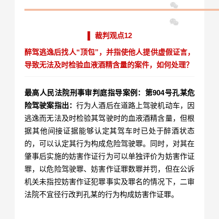
▌ 裁判观点12
醉驾逃逸后找人“顶包”，并指使他人提供虚假证言，
导致无法及时检验血液酒精含量的案件，如何处理？
最高人民法院刑事审判庭指导案例：第904号孔某危
险驾驶案指出：
行为人酒后在道路上驾驶机动车，因
逃逸而无法及时检验其驾驶时的血液酒精含量，但根
据其他间接证据能够认定其驾车时已处于醉酒状态
的，可以认定其行为构成危险驾驶罪。同时，对其在
肇事后实施的妨害作证行为可以单独评价为妨害作证
罪，以危险驾驶罪、妨害作证罪数罪并罚，但在公诉
机关未指控妨害作证犯罪事实及罪名的情况下，二审
法院不宜径行改判孔某的行为构成妨害作证罪。