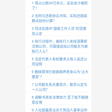
1 侵占公款24万余元，这名会计被抓
了！
2 合同与还款协议冲突，实际还款起
算点如何计算？
3 司法实践中“国家工作人员”的范围
及认定
4 执行过程中，被执行人未经清算即
注销公司，可直接追加公司股东为被
执行人么？
5 法定代表人有权要求占有人返还公
司证照
6 胞妹冒领已故姐姐养老金以为“占大
便宜”？
7 公司股东系夫妻双方，能否认定为
一人公司？
8 调解书具有法律效力 签了就不能随
意反悔
9 人社部最高法关于劳动人事争议仲