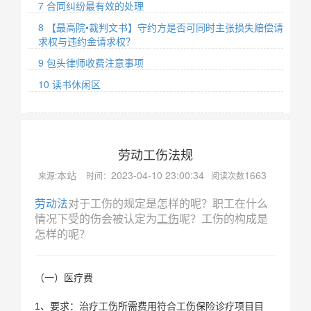
7 合同纠纷最有效的处理
8 【最高院•裁判文书】守约方是否可同时主张损失赔偿请
求权与违约金请求权？
9 包头律师收费注意事项
10 读书休闲区
劳动工伤法规
本站
2023-04-10 23:00:34
1663
来源:
时间：
阅读次数
劳动法
对于工伤的规定是怎样的呢？职工在什么
情况下受的伤会被认定为
工伤
呢？工伤的构成是
怎样的呢？
（一）医疗费
1、要求：治疗工伤所需费用符合工伤保险诊疗项目目