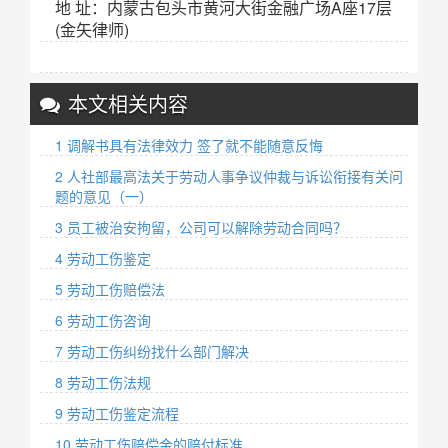
地 址：内蒙古包头市黄河大街金融广场A座17层
(金矢律师)
本文相关内容
1 调解书具有法律效力 签了就不能随意反悔
2 人社部最高法关于劳动人事争议仲裁与诉讼衔接有关问
题的意见（一）
3 员工被治安拘留，公司可以解除劳动合同吗？
4 劳动工伤鉴定
5 劳动工伤赔偿法
6 劳动工伤咨询
7 劳动工伤纠纷找什么部门解决
8 劳动工伤法规
9 劳动工伤鉴定流程
10 劳动工伤赔偿金的赔付标准