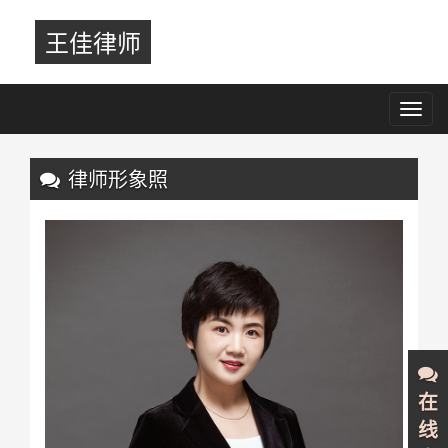
王佳律师
Toggl
navig
Previous
Nex
律师形象照
在
线