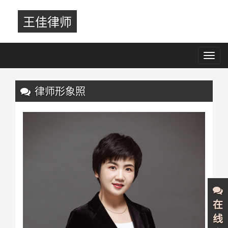
王佳律师
Toggl
navig
Previous
Nex
律师形象照
在
线