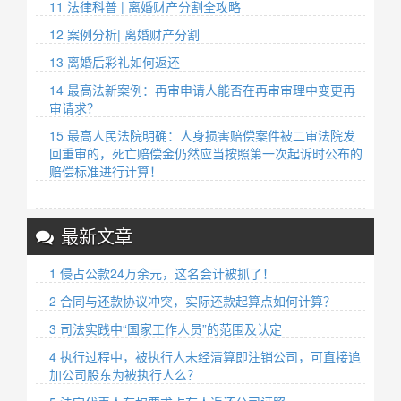
11 法律科普 | 离婚财产分割全攻略
12 案例分析| 离婚财产分割
13 离婚后彩礼如何返还
14 最高法新案例：再审申请人能否在再审审理中变更再
审请求？
15 最高人民法院明确：人身损害赔偿案件被二审法院发
回重审的，死亡赔偿金仍然应当按照第一次起诉时公布的
赔偿标准进行计算！
最新文章
1 侵占公款24万余元，这名会计被抓了！
2 合同与还款协议冲突，实际还款起算点如何计算？
3 司法实践中“国家工作人员”的范围及认定
4 执行过程中，被执行人未经清算即注销公司，可直接追
加公司股东为被执行人么？