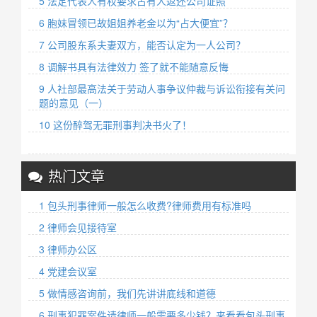
5 法定代表人有权要求占有人返还公司证照
6 胞妹冒领已故姐姐养老金以为“占大便宜”？
7 公司股东系夫妻双方，能否认定为一人公司？
8 调解书具有法律效力 签了就不能随意反悔
9 人社部最高法关于劳动人事争议仲裁与诉讼衔接有关问
题的意见（一）
10 这份醉驾无罪刑事判决书火了！
热门文章
1 包头刑事律师一般怎么收费?律师费用有标准吗
2 律师会见接待室
3 律师办公区
4 党建会议室
5 做情感咨询前，我们先讲讲底线和道德
6 刑事犯罪案件请律师一般需要多少钱？来看看包头刑事