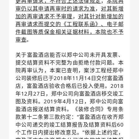
更再审请求，不符合上述法律规定
，
本院再
审仍以其申请再审时的请求为准
，
对其新增
加的再审请求不予审理
，
对其针对新增加的
再审请求而提交的《工程联系函》、电子邮
件截图等质保金相关证据材料，本院也不予
审查
。
关于富盈酒店能否以郑中公司未开具发票、
提交结算资料不完整为由拒绝付款问题。本
院再审认为，本案已查明，案涉工程经郑中
公司装修后已于2018年11月14日交付富盈酒
店，富盈酒店验收合格后已投入使用。2018
年12月27日，郑中公司向富盈酒店移交竣工
图及资料。2019年4月12日，郑中公司向富
盈酒店报送结算资料。《装修合同》专用条
款第十二条第三款约定：“富盈酒店在收齐郑
中公司递交的竣工结算报告及结算资料后60
个工作日内提出修改意见。”依据上述约定，