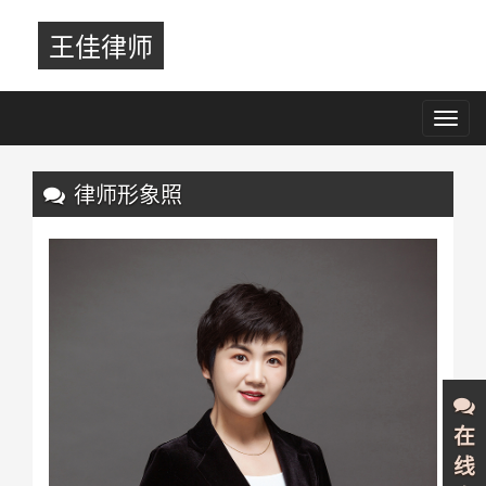
王佳律师
Toggl
navig
Previous
Nex
律师形象照
在
线