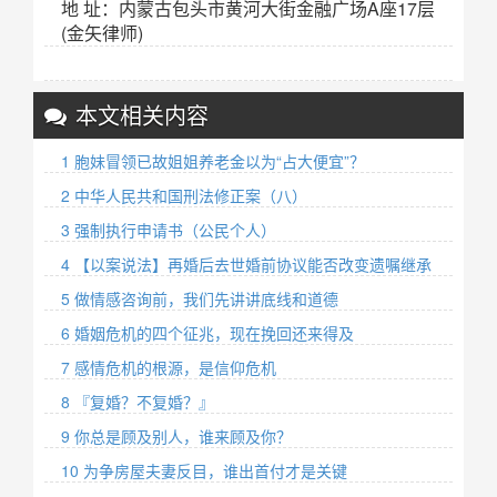
地 址：内蒙古包头市黄河大街金融广场A座17层
(金矢律师)
本文相关内容
1 胞妹冒领已故姐姐养老金以为“占大便宜”？
2 中华人民共和国刑法修正案（八）
3 强制执行申请书（公民个人）
4 【以案说法】再婚后去世婚前协议能否改变遗嘱继承
5 做情感咨询前，我们先讲讲底线和道德
6 婚姻危机的四个征兆，现在挽回还来得及
7 感情危机的根源，是信仰危机
8 『复婚？不复婚？』
9 你总是顾及别人，谁来顾及你？ ​
10 为争房屋夫妻反目，谁出首付才是关键