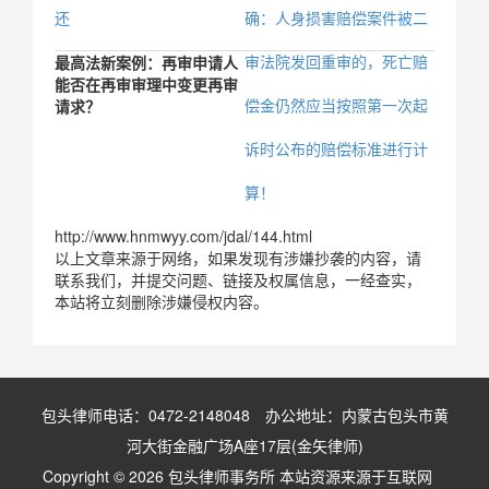
还
确：人身损害赔偿案件被二
审法院发回重审的，死亡赔
最高法新案例：再审申请人
能否在再审审理中变更再审
偿金仍然应当按照第一次起
请求？
诉时公布的赔偿标准进行计
算！
http://www.hnmwyy.com/jdal/144.html
以上文章来源于网络，如果发现有涉嫌抄袭的内容，请
联系我们，并提交问题、链接及权属信息，一经查实，
本站将立刻删除涉嫌侵权内容。
包头律师电话：0472-2148048 办公地址：内蒙古包头市黄
河大街金融广场A座17层(金矢律师)
Copyright © 2026 包头律师事务所 本站资源来源于互联网