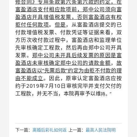
修合同》专用条款第六条第六款的约定，在
富盈酒店支付相应款项前，郑中公司须向富
盈酒店开具增值税发票，否则富盈酒店有权
拒付任何款项
。
但是
，从富盈酒店提交的已
付款增值税发票、付款凭证等证据来看，双
方历次收付款过程中，富盈酒店和监理单位
先审核确定工程款，然后再由郑中公司开具
发票。
郑中公司未开具后续发票的原因是富
盈酒店未审核确定郑中公司的请款金额
，
故
富盈酒店以“先票后款”约定为由拒不付款的理
由不能成立
。因此，原审认定富盈酒店应按
约于2019年7月10日审核完毕并支付欠付的
工程款，并无不当，本院再审予以维
持。”
下一篇：
离婚后彩礼如何返
上一篇：
最高人民法院明