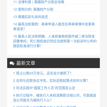
11 法律科普 | 离婚财产分割全攻略
12 案例分析| 离婚财产分割
13 离婚后彩礼如何返还
14 最高法新案例：再审申请人能否在再审审理中变更再
审请求？
15 最高人民法院明确：人身损害赔偿案件被二审法院发
回重审的，死亡赔偿金仍然应当按照第一次起诉时公布的
赔偿标准进行计算！
最新文章
1 侵占公款24万余元，这名会计被抓了！
2 合同与还款协议冲突，实际还款起算点如何计算？
3 司法实践中“国家工作人员”的范围及认定
4 执行过程中，被执行人未经清算即注销公司，可直接追
加公司股东为被执行人么？