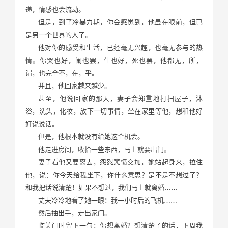
递，情感也会流动。
但是，到了冷暴力期，你会感觉到，他虽在眼前，但已
是另一个世界的人了。
他对你的感受和生活，已经毫无兴趣，也毫无参与的热
情。你哭也好，闹也罢，生也好，死也罢，他都无，所，
谓，也完全不，在，乎。
并且，他回家越来越少。
甚至，他说回家的那天，妻子会郑重地打扫屋子，沐
浴，洗头，化妆，放下一切事情，坐在家里等他，想和他好
好说说话。
但是，他根本就没有给她这个机会。
他走进房间，收拾一些东西，马上就要出门。
妻子看他又要离去，怨怼悲愤交加，她站起身来，拉住
他，说：你今天给我坐下，你什么意思？是不是不想过了？
和我把话说清楚！如果不想过，我们马上就离婚……
丈夫冷冷地看了她一眼：我一小时后的飞机……
然后抽出手，走出家门。
临关门时留下一句：你想离婚？想清楚了的话，下周我