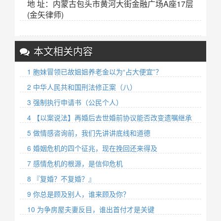
地 址：内蒙古包头市黄河大街金融广场A座17层
(金矢律师)
本文相关内容
1 胞妹冒领已故姐姐养老金以为“占大便宜”？
2 中华人民共和国刑法修正案（八）
3 强制执行申请书（公民个人）
4 【以案说法】再婚后去世婚前协议能否改变遗嘱继承
5 做情感咨询前，我们先讲讲底线和道德
6 婚姻危机的四个征兆，现在挽回还来得及
7 感情危机的根源，是信仰危机
8 『复婚？不复婚？』
9 你总是顾及别人，谁来顾及你？ ​
10 为争房屋夫妻反目，谁出首付才是关键