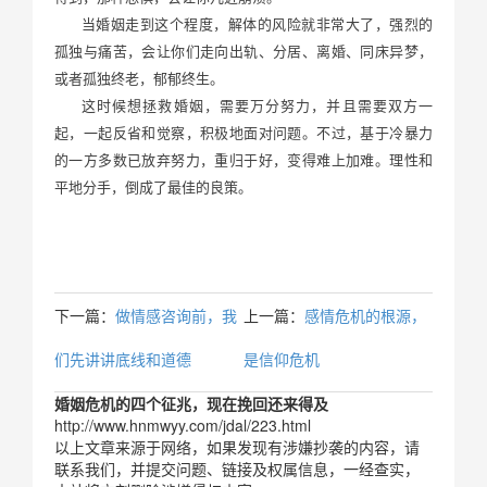
当婚姻走到这个程度，解体的风险就非常大了，强烈的
孤独与痛苦，会让你们走向出轨、分居、离婚、同床异梦，
或者孤独终老，郁郁终生。
这时候想拯救婚姻，需要万分努力，并且需要双方一
起，一起反省和觉察，积极地面对问题。不过，基于冷暴力
的一方多数已放弃努力，重归于好，变得难上加难。理性和
平地分手，倒成了最佳的良策。
下一篇：
做情感咨询前，我
上一篇：
感情危机的根源，
们先讲讲底线和道德
是信仰危机
婚姻危机的四个征兆，现在挽回还来得及
http://www.hnmwyy.com/jdal/223.html
以上文章来源于网络，如果发现有涉嫌抄袭的内容，请
联系我们，并提交问题、链接及权属信息，一经查实，