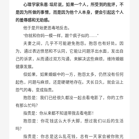
心理学家朱恩·坦尼说，如果一个人，所受到的批评，不
是因为所做的事情，而是因为他个人本身，便会引起这个人
的羞辱感和无助感。
他于是开始更恶毒地反击。
“你就和你妈一模一样，跟个疯子似的……”
夫妻之间，几乎不可能避免抱怨。抱怨也有好处。因
为，通过表达愤怒和不认同，它能让问题浮出水面，发出自
己的诉求，从而通过双方沟通，来解决这些麻烦，维持婚姻
健康发展。
但如果，如果婚姻中的一方，抱怨太多，仍然没有任何
起色，问题与麻烦，还是硬硬地存在。天长日久，就会沾上
怨气的毒，变成指责。
抱怨是：我们已经很久都没一起去看电影了，你的工作
有那么忙吗？
指责是：你从来都不知道带我去看电影！
抱怨是：你花钱这么大手大脚，想过我们以后的生活
吗？
指责是：你总是这么乱花钱，总有一天家会被你败光