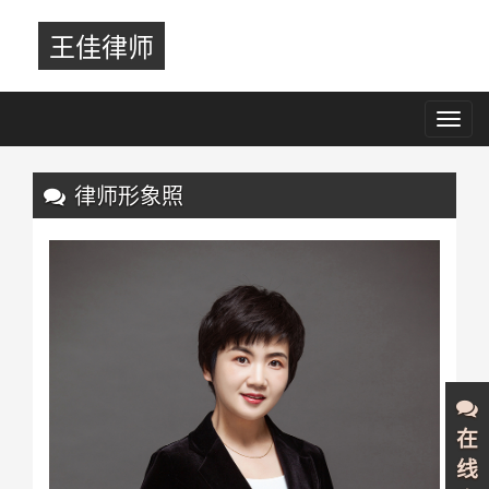
王佳律师
Toggl
navig
Previous
Nex
律师形象照
在
线