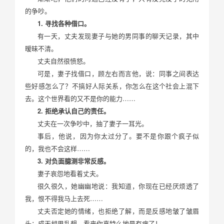
的争吵。
1. 寻找各种借口。
有一天，丈夫发现妻子与她的男同事的聊天记录，其中
暧昧不清。
丈夫自然很愤怒。
可是，妻子找借口，顾左右而言他，说：同事之间表达
些好感怎么了？不搞好人际关系，你怎么在这个社会上混下
去。这个世界看的又不是你的能力……
2. 拒绝承认自己的责任。
丈夫在一次争吵中，抽了妻子一耳光。
事后，他说，因为你太过分了。要不是你跟个疯子似
的，我也不会这样……
3. 对负面臆测非常反感。
妻子哀怨地看着丈夫。
很久很久，她幽幽地说：我知道，你现在已经厌烦透了
我，恨不得我马上去死……
丈夫否定她的情绪，也拒绝了解，而是反感地皱了皱眉
头：成天胡思乱想，看来你真特么地是有病了！