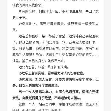
让我的律师来找你谈！
所有的愤怒，都被冰成一团，重新硬生生地，塞回了她
的肚子里。
她倒在地上，痛苦得滚来滚去，像只野兽一样嚎啕大
哭。
她连想和他吵一架，都成了奢望。她觉得自己要被逼疯
了。她想去他公司，和他公开撕一场，或者雇人狠狠打他一
顿，打到后来，她就站在他面前，冷笑着对他说：疼吗？屈
辱吗？绝望吗？哈哈，这就对了！这就是老娘我的感受……
但是，鉴于自己的身份，她做不出来。
她只有忍着，压着，终于抑郁成疾。
心理学上曾有实验，看冷暴力对人的伤害程度。
研究发现，对男人而言，冷暴力的伤害程度非常小，但
是，对女人的伤害程度成倍增加。
当一个女人遭遇冷暴力，血压会迅速升高，情绪会迅速
紊乱，自我贬损得几乎绝望，不知道该何去何从
。
就像一个人，站在黑洞中，哪怕你喊破喉咙，也无人听
得到，那种恐惧，会让你几近崩溃。