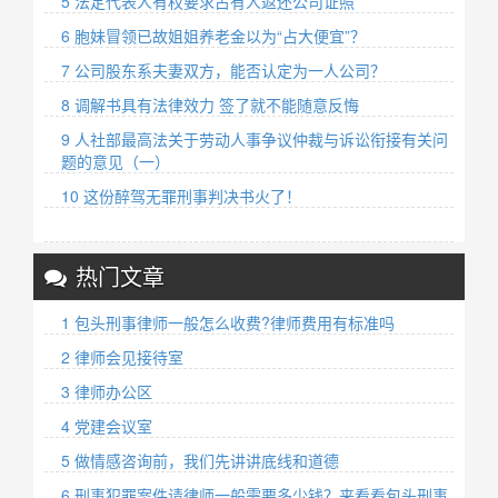
5 法定代表人有权要求占有人返还公司证照
6 胞妹冒领已故姐姐养老金以为“占大便宜”？
7 公司股东系夫妻双方，能否认定为一人公司？
8 调解书具有法律效力 签了就不能随意反悔
9 人社部最高法关于劳动人事争议仲裁与诉讼衔接有关问
题的意见（一）
10 这份醉驾无罪刑事判决书火了！
热门文章
1 包头刑事律师一般怎么收费?律师费用有标准吗
2 律师会见接待室
3 律师办公区
4 党建会议室
5 做情感咨询前，我们先讲讲底线和道德
6 刑事犯罪案件请律师一般需要多少钱？来看看包头刑事