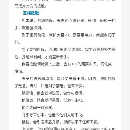
形成对对方的抵触。
互相抵触
如果说，抱怨阶段，夫妻的心理距离，是10，轻轻一伸
手，就能握得到。
到了指责阶段，就扩大至20，需要用点力，就能重归于
好。
到了蔑视阶段，心理距离则变成100，需要双方都极力靠
近，并通过时间，才能重新牵手。
倘若抵触情绪进入之后，会在100的距离中间，幻化成一
堵墙。
妻子的语言和动作，都让丈夫看不惯。因为，他对她有
了敌意。当然，后者对于前者，也差不多。
她说话，他会觉得浅薄、做作与矫情；
他做事，她会觉得愚蠢、低俗与笨拙。
他们之间一触即发。
几乎寻常小事，也能令他们大动干戈。
抵触，会引发矛盾升级，却解决不了任何问题。
渐渐地，他们的沟通已经没有了，只有没完没了的无用