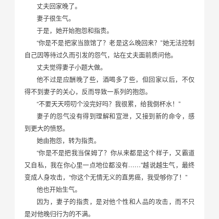
丈夫回家晚了。
妻子很生气。
于是，她开始抱怨和指责。
“你是不是把家当旅馆了？老是这么晚回来？”她无法控制
自己因等待过久而引发的怨气，站在丈夫面前质问他。
丈夫觉得妻子小题大做。
他不过是应酬晚了些，酒喝多了些，但回家以后，不仅
得不到妻子的关心，反而导致一系列的抱怨。
“不要天天唠叨个没完好吗？我很累，给我倒杯水！”
妻子的怨气没有得到理解和宣泄，又接到新的命令，感
到更大的愤怒。
她由抱怨，转为指责。
“你是不是把我当保姆了？你从来都是这个样子，又霸道
又自私，我在你心里一点地位都没有……”越说越生气，最终
变成人身攻击，“你这个无情无义的直男癌，我受够你了！”
他也开始生气。
因为，妻子的指责，是对他个性和人品的攻击，而不只
是对他晚归行为的不满。