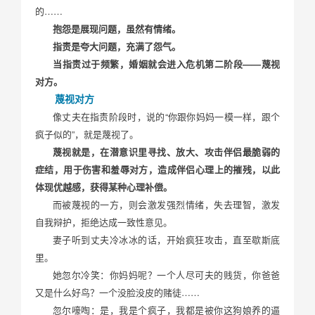
的……
抱怨是展现问题，虽然有情绪。
指责是夸大问题，充满了怨气。
当指责过于频繁，婚姻就会进入危机第二阶段——蔑视
对方。
蔑视对方
像丈夫在指责阶段时，说的“你跟你妈妈一模一样，跟个
疯子似的”，就是蔑视了。
蔑视就是，在潜意识里寻找、放大、攻击伴侣最脆弱的
症结，用于伤害和羞辱对方，造成伴侣心理上的摧残，以此
体现优越感，获得某种心理补偿。
而被蔑视的一方，则会激发强烈情绪，失去理智，激发
自我辩护，拒绝达成一致性意见。
妻子听到丈夫冷冰冰的话，开始疯狂攻击，直至歇斯底
里。
她忽尔冷笑：你妈妈呢？一个人尽可夫的贱货，你爸爸
又是什么好鸟？一个没脸没皮的赌徒……
忽尔嚎啕：是，我是个疯子，我都是被你这狗娘养的逼