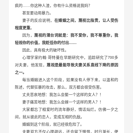
疯的……你这种人渣，你有什么资格说我妈？
甚至要动用暴力。
妻子的反应说明，
在婚姻之间，蔑视比指责，让人受伤
程度更重
。
因为，
蔑视的潜台词就是：我不爱你，我不尊重你，我
轻视你的价值，我贬低你的付出……
因此，具有极大的破坏性。
心理学家约翰·哥特曼在早期研究中，追踪研究了700多
对夫妻，他发现，
蔑视是最能导致夫妻关系直线下降的原因
之一。
每当婚姻进入这个阶段，如果没有人停下来，以温和的
陈述，代替狂暴的攻击，那么，双方都会很受伤害。
丈夫悲哀地想：我怎么会娶一个这样的女人？！
妻子痛苦地想：我怎么会嫁一个这样的男人？！
大家都忘了相爱时的流年静好，情话灿烂。仿佛一夕之
间，就从彼此的恋人，变成互相的仇敌。
婚姻到这个阶段，就已经很危险了。
夫妻双方不仅心理疏远，还会留下憎恨，时日渐长，便