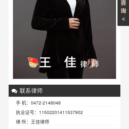
咨
询
联系律师
手 机：0472-2148048
执业证号：11502201411537902
律 所：王佳律师