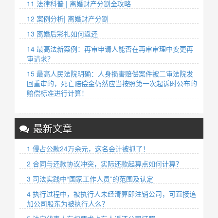
11 法律科普 | 离婚财产分割全攻略
12 案例分析| 离婚财产分割
13 离婚后彩礼如何返还
14 最高法新案例：再审申请人能否在再审审理中变更再
审请求？
15 最高人民法院明确：人身损害赔偿案件被二审法院发
回重审的，死亡赔偿金仍然应当按照第一次起诉时公布的
赔偿标准进行计算！
最新文章
1 侵占公款24万余元，这名会计被抓了！
2 合同与还款协议冲突，实际还款起算点如何计算？
3 司法实践中“国家工作人员”的范围及认定
4 执行过程中，被执行人未经清算即注销公司，可直接追
加公司股东为被执行人么？