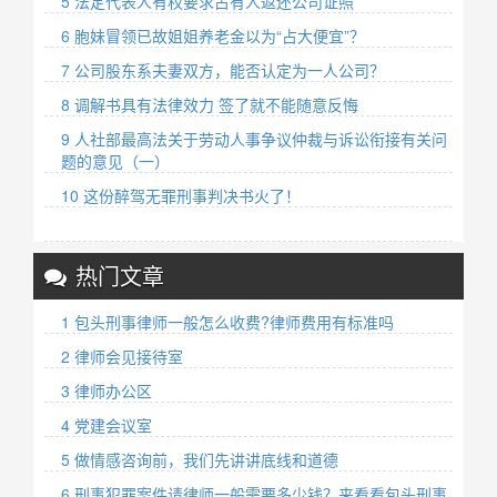
5 法定代表人有权要求占有人返还公司证照
6 胞妹冒领已故姐姐养老金以为“占大便宜”？
7 公司股东系夫妻双方，能否认定为一人公司？
8 调解书具有法律效力 签了就不能随意反悔
9 人社部最高法关于劳动人事争议仲裁与诉讼衔接有关问
题的意见（一）
10 这份醉驾无罪刑事判决书火了！
热门文章
1 包头刑事律师一般怎么收费?律师费用有标准吗
2 律师会见接待室
3 律师办公区
4 党建会议室
5 做情感咨询前，我们先讲讲底线和道德
6 刑事犯罪案件请律师一般需要多少钱？来看看包头刑事