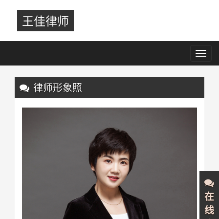
王佳律师
Toggl
navig
Previous
Nex
律师形象照
在
线